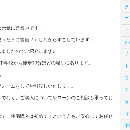
ク
ゴ
は元気に営業中です！
こ
寝（たまに警備？）しながらすごしています♪
た
ましたのでご紹介します♪
チ
中学校から徒歩10分ほどの場所にあります。
ト
。
フ
フォームをしてお引渡しいたします。
マ
けでなく、ご購入についてやローンのご相談も承ってお
ラ
リ
ので、住宅購入は初めて！という方もご安心してお任せ
不