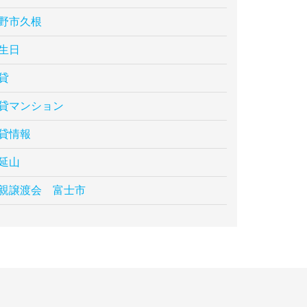
野市久根
生日
貸
貸マンション
貸情報
延山
親譲渡会 富士市