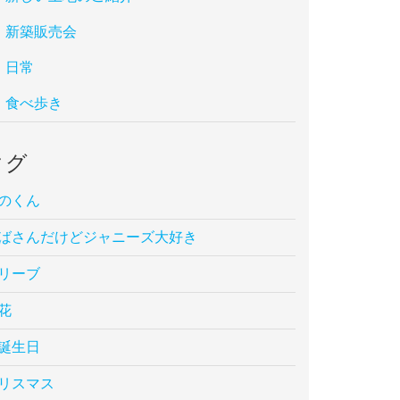
新築販売会
日常
食べ歩き
タグ
のくん
ばさんだけどジャニーズ大好き
リーブ
花
誕生日
リスマス