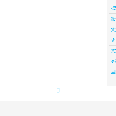
裾
誕
賃
賃
賃
身
里