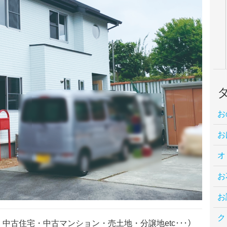
お
お
オ
お
お
ク
古住宅・中古マンション・売土地・分譲地etc･･･）