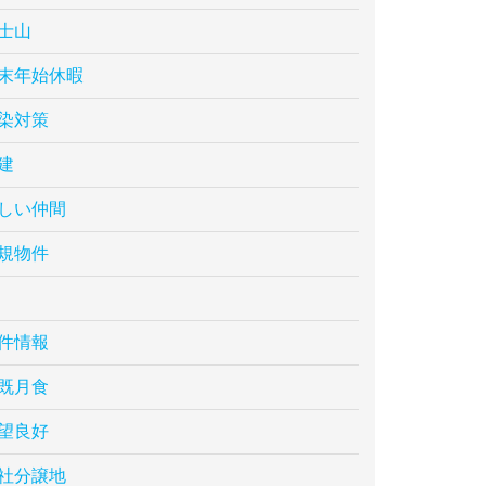
士山
末年始休暇
染対策
建
しい仲間
規物件
件情報
既月食
望良好
社分譲地